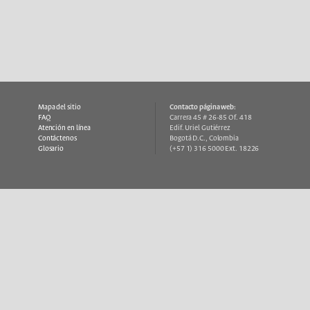
Mapa del sitio
Contacto página web:
FAQ
Carrera 45 # 26-85 Of. 418
Atención en línea
Edif. Uriel Gutiérrez
Contáctenos
Bogotá D.C., Colombia
Glosario
(+57 1) 316 5000 Ext. 18226