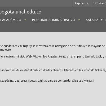
Aspirantes
Estudiant
bogota.unal.edu.co
L ACADÉMICO
PERSONAL ADMINISTRATIVO
SALARIAL Y 
se quedará en ese lugar y se mostrará en la navegación de tu sitio (en la mayoría de
como esto:
he, y este es mi sitio Web. Vivo en los Ángeles, tengo un gran perro llamado Jack, y m
ando cosas de calidad al público desde entonces. Ubicado en la ciudad de Gotham,
sta página, y así crear nuevas páginas para su contenido. ¡Que te diviertas!