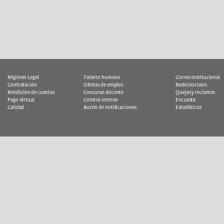
Régimen Legal
Talento humano
Correo institucional
Contratación
Ofertas de empleo
Redes Sociales
Rendición de cuentas
Concurso docente
Quejas y reclamos
Pago Virtual
Control interno
Encuesta
Calidad
Buzón de notificaciones
Estadísticas