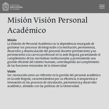
Saltar
al
Panel
contenido
de
Misión Visión Personal
Accesibilidad
Académico
Misión
La División de Personal Académico es la dependencia encargada de
gestionar los procesos de integración a la institución, permanencia,
desarrollo y desvinculación del personal docente perteneciente y no
perteneciente a la carrera profesoral en la sede Bogotá; garantizando el
cumplimiento de las normativas institucionales y promoviendo una
gestión eficiente del talento humano, contribuyendo así cumplimiento
de las funciones misionales de la Universidad.
Visión
Ser reconocida como un referente en la gestión del personal académico
en la sede Bogotá, caracterizándose por su eficiencia, transparencia e
innovación en los procesos de vinculación, permanencia y desarrollo
académico, alineado con las políticas de la Universidad.