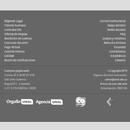
Régimen Legal
Correo institucional
Talento humano
Mapa del sitio
Contratación
Redes Sociales
Ofertas de empleo
FAQ
Rendición de cuentas
Quejas y reclamos
Concurso docente
Atención en línea
Pago Virtual
Encuesta
Control interno
Contáctenos
Calidad
Estadísticas
Buzón de notificaciones
Glosario
Contacto página web:
© Copyright 2019
Carrera 45 # 26-85 Of. 418
Algunos derechos reservados.
Edif. Uriel Gutiérrez
correo@unal.edu.co
Bogotá D.C., Colombia
Acerca de este sitio web
(+57 1) 316 5000 Ext. 18226
Actualización: 28/07/26