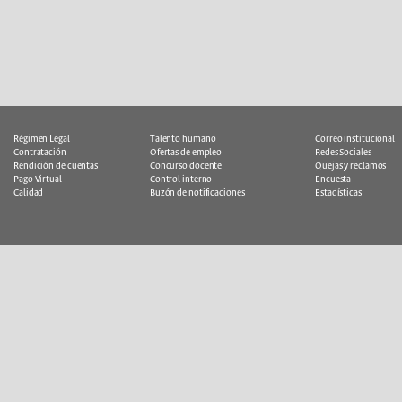
Régimen Legal
Talento humano
Correo institucional
Contratación
Ofertas de empleo
Redes Sociales
Rendición de cuentas
Concurso docente
Quejas y reclamos
Pago Virtual
Control interno
Encuesta
Calidad
Buzón de notificaciones
Estadísticas