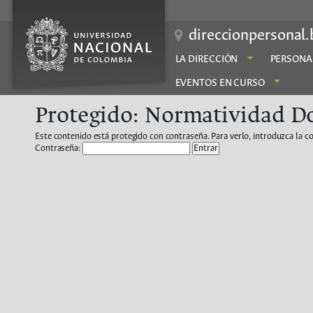
Saltar
al
contenido
direccionpersonal.
LA DIRECCIÓN
PERSONA
EVENTOS EN CURSO
Protegido: Normatividad D
Este contenido está protegido con contraseña. Para verlo, introduzca la c
Contraseña: