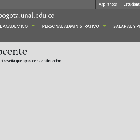
Aspirantes
Estudiant
bogota.unal.edu.co
L ACADÉMICO
PERSONAL ADMINISTRATIVO
SALARIAL Y 
ocente
ontraseña que aparece a continuación.