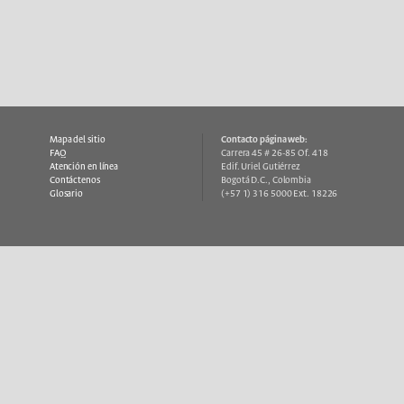
Mapa del sitio
Contacto página web:
FAQ
Carrera 45 # 26-85 Of. 418
Atención en línea
Edif. Uriel Gutiérrez
Contáctenos
Bogotá D.C., Colombia
Glosario
(+57 1) 316 5000 Ext. 18226